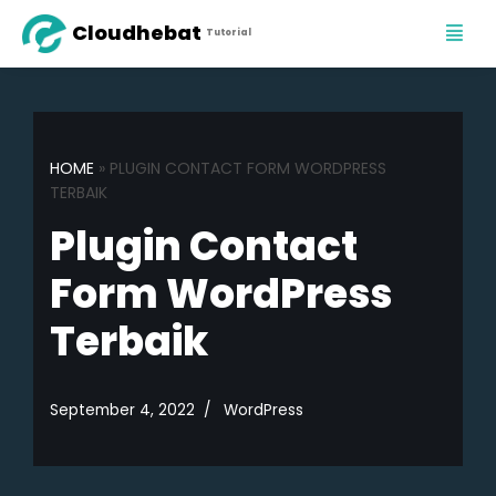
Cloudhebat
Tutorial
Skip
to
content
HOME
»
PLUGIN CONTACT FORM WORDPRESS
TERBAIK
Plugin Contact
Form WordPress
Terbaik
September 4, 2022
WordPress