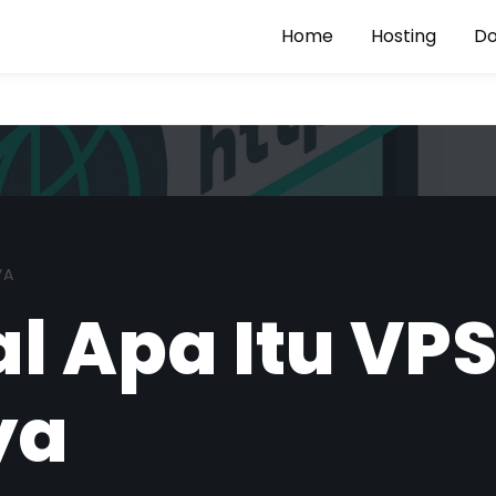
Home
Hosting
D
YA
 Apa Itu VP
ya