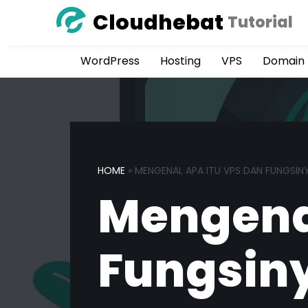
Cloudhebat
Tutorial
Skip
to
WordPress
Hosting
VPS
Domain
content
HOME
»
MENGENAL APA ITU VPS DAN FUNGSIN
Mengenal
Fungsin