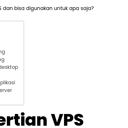
S dan bisa digunakan untuk apa saja?
ing
ing
desktop
plikasi
erver
rtian VPS