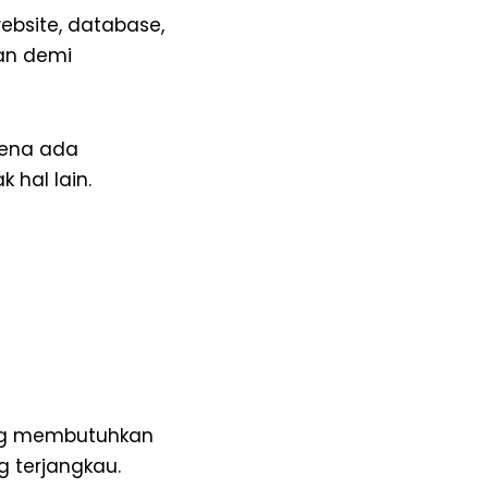
ebsite, database,
gan demi
rena ada
k hal lain.
yang membutuhkan
g terjangkau.