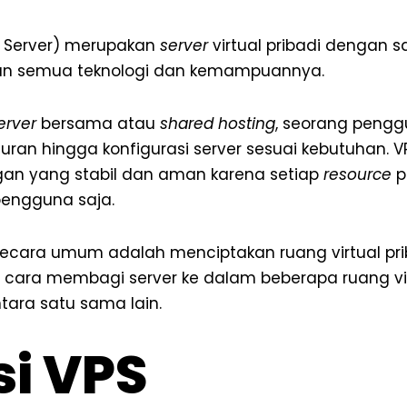
te Server) merupakan
server
virtual pribadi dengan 
n semua teknologi dan kemampuannya.
erver
bersama atau
shared hosting
, seorang pengg
an hingga konfigurasi server sesuai kebutuhan. V
an yang stabil dan aman karena setiap
resource
p
pengguna saja.
 secara umum adalah menciptakan ruang virtual pri
ara membagi server ke dalam beberapa ruang vir
tara satu sama lain.
i VPS