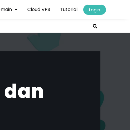
omain
Cloud VPS
Tutorial
Login
S dan