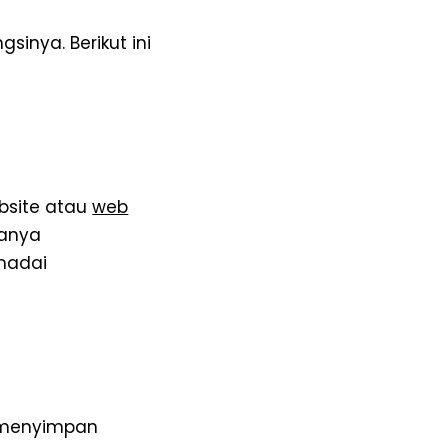
sinya. Berikut ini
bsite atau
web
sanya
madai
k menyimpan