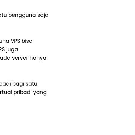
satu pengguna saja
una VPS bisa
PS juga
ada server hanya
badi bagi satu
tual pribadi yang