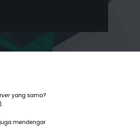
rver
yang sama?
.
 juga mendengar