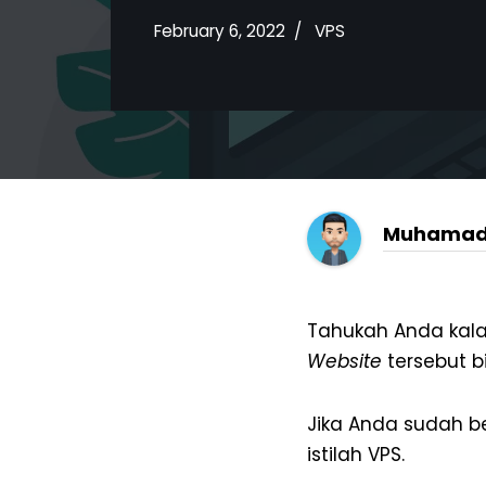
February 6, 2022
VPS
Muhamad
Tahukah Anda kal
Website
tersebut b
Jika Anda sudah 
istilah VPS.